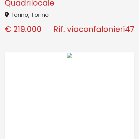
Quadrilocale
Torino, Torino
Contatti
€ 219.000
Rif. viaconfalonieri47
Vendi Casa?
Dove Siamo
Lascia Una Richiesta