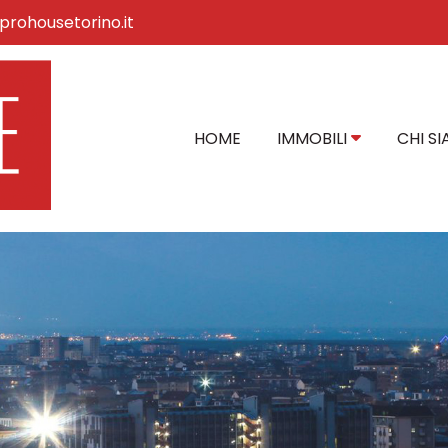
prohousetorino.it
HOME
IMMOBILI
CHI S