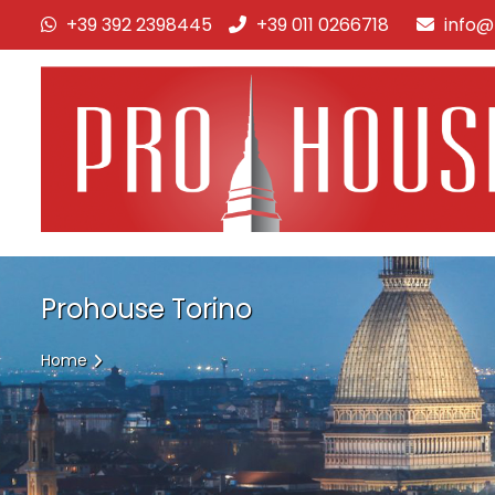
+39 392 2398445
+39 011 0266718
info@
Prohouse Torino
Home