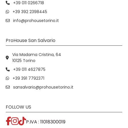
+39 011 0266718
+39 392 2398445
info@prohousetorino.it
ProHouse San Salvario
Via Madama Cristina, 64
10125 Torino
+39 011 4627875
+39 391 7792371
sansalvario@prohousetorino.it
FOLLOW US
P.IVA : 11018300019