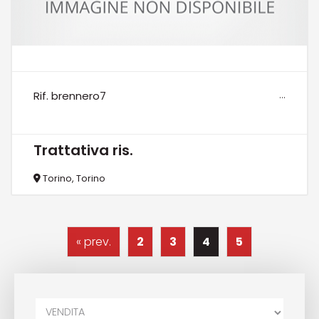
...
Rif. brennero7
Trattativa ris.
Torino, Torino
« prev.
2
3
4
5